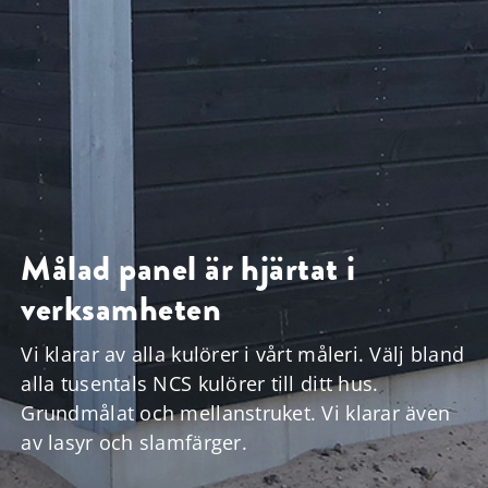
Målad panel är hjärtat i
verksamheten
Vi klarar av alla kulörer i vårt måleri. Välj bland
alla tusentals NCS kulörer till ditt hus.
Grundmålat och mellanstruket. Vi klarar även
av lasyr och slamfärger.